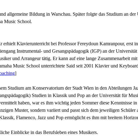
d allgemeine Bildung in Warschau. Später folgte das Studium an der U
aha Music School.
r erhielt Klavierunterricht bei Professor Fereydoun Kamranpour, erst i
iengang Instrumental- und Gesangspädagogik (IGP) an der Universität 
musiker und Arrangeur tätig. Er kann auf eine lange Zusammenarbeit mit
Yamaha Music School unterrichtete Said seit 2001 Klavier und Keyboard
oaching
]
 seinem Studium am Konservatorium der Stadt Wien in den Abteilungen J
gspädagogik) Studien in Klassik und Pop an der Universität für Musik
ermittelt haben, war es ihm wichtig jeden Sommer diese Kenntnisse i
em einzigen Muster, sondern variiert und passt sich dem jeweiligen Schül
lassik, Flamenco, Jazz und Pop ermöglicht es ihm mit breitem Horizon
zliche Einblicke in das Berufsleben eines Musikers.