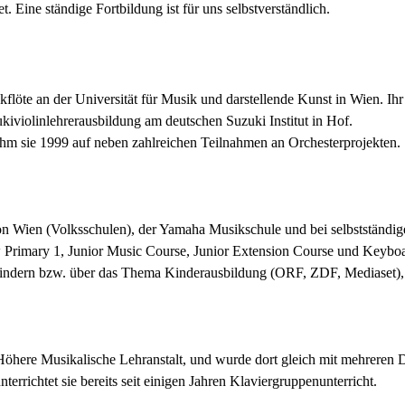
et. Eine ständige Fortbildung ist für uns selbstverständlich.
kflöte an der Universität für Musik und darstellende Kunst in Wien. Ih
ukiviolinlehrerausbildung am deutschen Suzuki Institut in Hof.
nahm sie 1999 auf neben zahlreichen Teilnahmen an Orchesterprojekten. 
ion Wien
(Volksschulen),
der Yamaha Musikschule und bei selbstständige
w Primary 1,
Junior Music Course,
Junior Extension Course und Keyboa
dern bzw. über das Thema Kinderausbildung (ORF, ZDF, Mediaset), sei
Höhere Musikalische Lehranstalt, und wurde dort gleich mit mehreren D
errichtet sie bereits seit einigen Jahren Klaviergruppenunterricht.