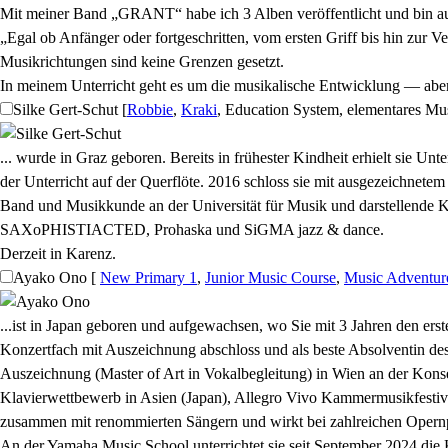
Mit meiner Band „GRANT“ habe ich 3 Alben veröffentlicht und bin auf
„Egal ob Anfänger oder fortgeschritten, vom ersten Griff bis hin zur 
Musikrichtungen sind keine Grenzen gesetzt.
In meinem Unterricht geht es um die musikalische Entwicklung — abe
Silke Gert-Schut
[
Robbie
,
Kraki
, Education System, elementares Mu
... wurde in Graz geboren. Bereits in frühester Kindheit erhielt sie Un
der Unterricht auf der Querflöte. 2016 schloss sie mit ausgezeichne
Band und Musikkunde an der Universität für Musik und darstellende K
SAXoPHISTIACTED, Prohaska und SiGMA jazz & dance.
Derzeit in Karenz.
Ayako Ono
[
New Primary 1
,
Junior Music Course
,
Music Adventur
...ist in Japan geboren und aufgewachsen, wo Sie mit 3 Jahren den erst
Konzertfach mit Auszeichnung abschloss und als beste Absolventin des 
Auszeichnung (Master of Art in Vokalbegleitung) in Wien an der Konse
Klavierwettbewerb in Asien (Japan), Allegro Vivo Kammermusikfestival (
zusammen mit renommierten Sängern und wirkt bei zahlreichen Opern
An der Yamaha Music School unterrichtet sie seit September 2024 die