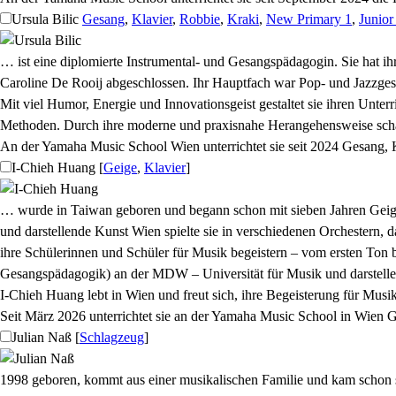
Ursula Bilic
Gesang
,
Klavier
,
Robbie
,
Kraki
,
New Primary 1
,
Junior
… ist eine diplomierte Instrumental- und Gesangspädagogin. Sie hat i
Caroline De Rooij abgeschlossen. Ihr Hauptfach war Pop- und Jazzgesa
Mit viel Humor, Energie und Innovationsgeist gestaltet sie ihren Unter
Methoden. Durch ihre moderne und praxisnahe Herangehensweise schafft
An der Yamaha Music School Wien unterrichtet sie seit 2024 Gesang, K
I-Chieh Huang
[
Geige
,
Klavier
]
… wurde in Taiwan geboren und begann schon mit sieben Jahren Geige 
und darstellende Kunst Wien spielte sie in verschiedenen Orchestern, 
ihre Schülerinnen und Schüler für Musik begeistern – vom ersten Ton b
Gesangspädagogik) an der MDW – Universität für Musik und darstelle
I-Chieh Huang lebt in Wien und freut sich, ihre Begeisterung für Mus
Seit März 2026 unterrichtet sie an der Yamaha Music School in Wien 
Julian Naß
[
Schlagzeug
]
1998 geboren, kommt aus einer musikalischen Familie und kam schon 