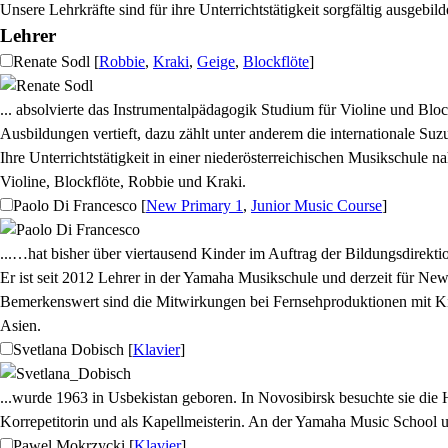
Unsere Lehrkräfte sind für ihre Unterrichtstätigkeit sorgfältig ausgebild
Lehrer
Renate Sodl
[
Robbie
,
Kraki
,
Geige
,
Blockflöte
]
... absolvierte das Instrumentalpädagogik Studium für Violine und Bloc
Ausbildungen vertieft, dazu zählt unter anderem die internationale Suz
Ihre Unterrichtstätigkeit in einer niederösterreichischen Musikschule 
Violine, Blockflöte, Robbie und Kraki.
Paolo Di Francesco
[
New Primary 1
,
Junior Music Course
]
...…hat bisher über viertausend Kinder im Auftrag der Bildungsdirekt
Er ist seit 2012 Lehrer in der Yamaha Musikschule und derzeit für Ne
Bemerkenswert sind die Mitwirkungen bei Fernsehproduktionen mit Kin
Asien.
Svetlana Dobisch
[
Klavier
]
...wurde 1963 in Usbekistan geboren. In Novosibirsk besuchte sie die 
Korrepetitorin und als Kapellmeisterin. An der Yamaha Music School unt
Pawel Mokrzycki
[
Klavier
]