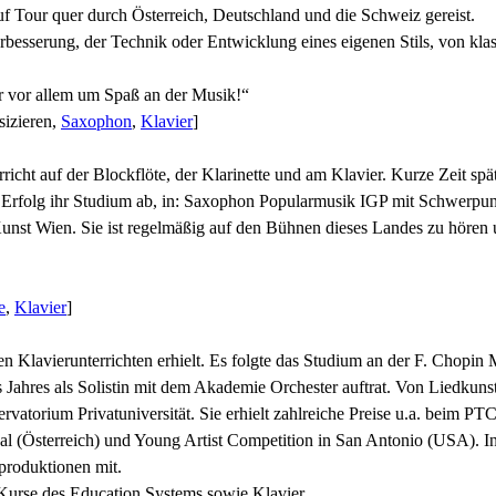
 Tour quer durch Österreich, Deutschland und die Schweiz gereist.
Verbesserung, der Technik oder Entwicklung eines eigenen Stils, von kl
r vor allem um Spaß an der Musik!“
sizieren,
Saxophon
,
Klavier
]
terricht auf der Blockflöte, der Klarinette und am Klavier. Kurze Zeit 
tem Erfolg ihr Studium ab, in: Saxophon Popularmusik IGP mit Schwerp
unst Wien. Sie ist regelmäßig auf den Bühnen dieses Landes zu hören 
e
,
Klavier
]
en Klavierunterrichten erhielt. Es folgte das Studium an der F. Chopin
Jahres als Solistin mit dem Akademie Orchester auftrat. Von Liedkunst 
rvatorium Privatuniversität. Sie erhielt zahlreiche Preise u.a. beim 
Österreich) und Young Artist Competition in San Antonio (USA). In Wien
produktionen mit.
 Kurse des Education Systems sowie Klavier.