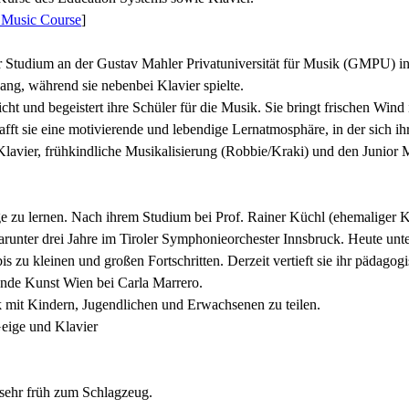
 Music Course
]
hr Studium an der Gustav Mahler Privatuniversität für Musik (GMPU) in
ng, während sie nebenbei Klavier spielte.
richt und begeistert ihre Schüler für die Musik. Sie bringt frischen Wi
 sie eine motivierende und lebendige Lernatmosphäre, in der sich ihr
lavier, frühkindliche Musikalisierung (Robbie/Kraki) und den Junior 
zu lernen. Nach ihrem Studium bei Prof. Rainer Küchl (ehemaliger Ko
darunter drei Jahre im Tiroler Symphonieorchester Innsbruck. Heute unt
is zu kleinen und großen Fortschritten. Derzeit vertieft sie ihr päda
nde Kunst Wien bei Carla Marrero.
ik mit Kindern, Jugendlichen und Erwachsenen zu teilen.
Geige und Klavier
sehr früh zum Schlagzeug.