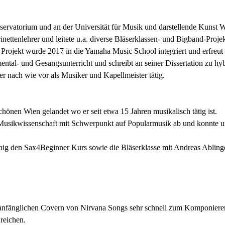
ervatorium und an der Universität für Musik und darstellende Kunst W
nettenlehrer und leitete u.a. diverse Bläserklassen- und Bigband-Proj
Projekt wurde 2017 in die Yamaha Music School integriert und erfreut 
mental- und Gesangsunterricht und schreibt an seiner Dissertation zu 
 er nach wie vor als Musiker und Kapellmeister tätig.
hönen Wien gelandet wo er seit etwa 15 Jahren musikalisch tätig ist.
Musikwissenschaft mit Schwerpunkt auf Popularmusik ab und konnte u
ig den Sax4Beginner Kurs sowie die Bläserklasse mit Andreas Ablinge
 anfänglichen Covern von Nirvana Songs sehr schnell zum Komponieren 
 reichen.