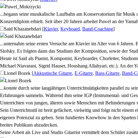
...begann seine musikalische Laufbahn am Konservatorium für Musik un
Konzertdiplom erhielt. Seit über 20 Jahren arbeitet Pawel an der Yam
Said Khazanehdari
[
Klavier
,
Keyboard
,
Band-Coaching
]
...unternahm seine ersten Versuche am Klavier im Alter von 6 Jahren. E
Stofsky. Es folgten dann das Studium der Komposition, sowie der Stud
Heute ist Said als Pianist, Komponist, Keyboarder, Chorleiter, Studio
Michael Niavarani, Sigrid Hauser, Houshang Allahyari, etc.). An der 
Lionel Bozek
[
Akkustische Gitarre
,
E-Gitarre
,
Bass-Gitarre
,
Band-C
...konnte durch seine langjährigen Unterrichtstätigkeiten parallel zu
Erfahrungen sammeln. Während ihm seine IGP (Instrumental- und Gesan
Unterrichten von jungen, älteren sowie Menschen mit Behinderungen v
Sein Unterrichtsstil ist breit gefächert, vielseitig und folgt nicht ein
eigenen Potenzial zu geben. Sein fundiertes Knowhow in den Sparten K
breites Publikum abzudecken.
Seine Arbeit als Live und Studio Gitarrist vermittelt dem Schüler zusät