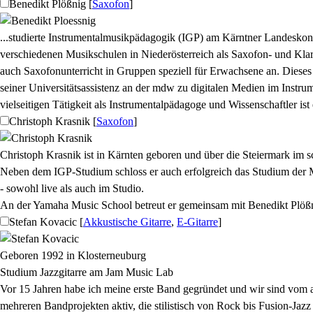
Benedikt Plößnig
[
Saxofon
]
...studierte Instrumentalmusikpädagogik (IGP) am Kärntner Landeskons
verschiedenen Musikschulen in Niederösterreich als Saxofon- und Klari
auch Saxofonunterricht in Gruppen speziell für Erwachsene an. Dieses 
seiner Universitätsassistenz an der mdw zu digitalen Medien im Instru
vielseitigen Tätigkeit als Instrumentalpädagoge und Wissenschaftler ist
Christoph Krasnik
[
Saxofon
]
Christoph Krasnik ist in Kärnten geboren und über die Steiermark im sc
Neben dem IGP-Studium schloss er auch erfolgreich das Studium der 
- sowohl live als auch im Studio.
An der Yamaha Music School betreut er gemeinsam mit Benedikt Plößn
Stefan Kovacic
[
Akkustische Gitarre
,
E-Gitarre
]
Geboren 1992 in Klosterneuburg
Studium Jazzgitarre am Jam Music Lab
Vor 15 Jahren habe ich meine erste Band gegründet und wir sind vom
mehreren Bandprojekten aktiv, die stilistisch von Rock bis Fusion-Jazz